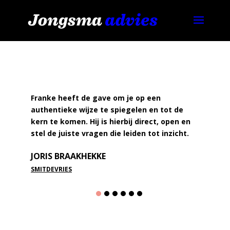
lot
Franke heeft de gave om je op een
Fra
p.
authentieke wijze te spiegelen en tot de
een
kern te komen. Hij is hierbij direct, open en
Hij 
stel de juiste vragen die leiden tot inzicht.
ook 
JORIS BRAAKHEKKE
HA
SMITDEVRIES
CEN